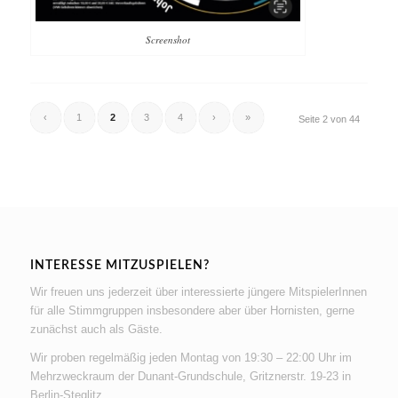
Screenshot
‹
1
2
3
4
›
»
Seite 2 von 44
INTERESSE MITZUSPIELEN?
Wir freuen uns jederzeit über interessierte jüngere MitspielerInnen
für alle Stimmgruppen insbesondere aber über Hornisten, gerne
zunächst auch als Gäste.
Wir proben regelmäßig jeden Montag von 19:30 – 22:00 Uhr im
Mehrzweckraum der Dunant-Grundschule, Gritznerstr. 19-23 in
Berlin-Steglitz.