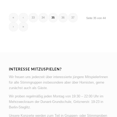
«
‹
33
34
35
36
37
Seite 35 von 44
›
»
INTERESSE MITZUSPIELEN?
Wir freuen uns jederzeit über interessierte jüngere MitspielerInnen
für alle Stimmgruppen insbesondere aber über Hornisten, gerne
zunächst auch als Gäste.
Wir proben regelmäßig jeden Montag von 19:30 – 22:00 Uhr im
Mehrzweckraum der Dunant-Grundschule, Gritznerstr. 19-23 in
Berlin-Steglitz.
Unsere Konzerte werden zum Teil in Gruppen- oder Stimmproben