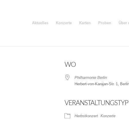
Aktuelles
Konzerte
Karten
Proben
Über 
WO
Philharmonie Berlin
Herbert-von-Karajan-Str. 1, Berli
VERANSTALTUNGSTYP
der
iCalendar
Herbstkonzert
Konzerte