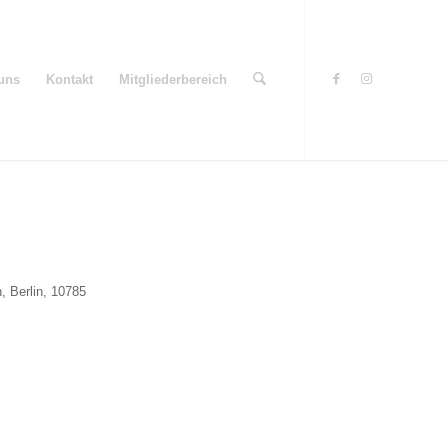
uns
Kontakt
Mitgliederbereich
n, Berlin, 10785
Office 365
Outlook Live