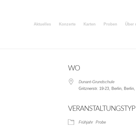
Aktuelles
Konzerte
Karten
Proben
Über 
WO
Dunant-Grundschule
Gritznerstr. 19-23, Berlin, Berlin
VERANSTALTUNGSTYP
der
iCalendar
Frühjahr
Probe