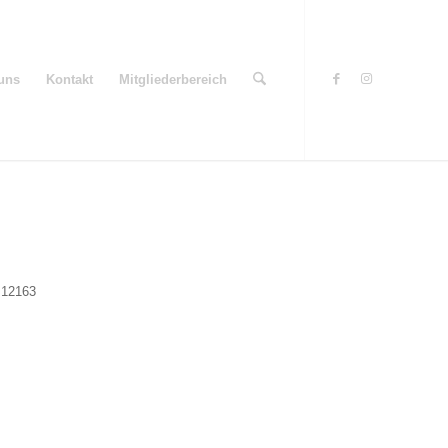
uns
Kontakt
Mitgliederbereich
, 12163
Office 365
Outlook Live