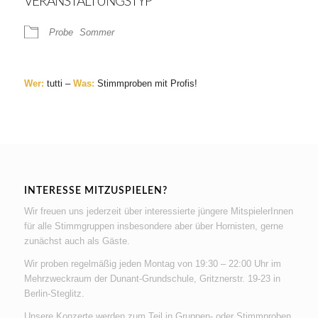
VERANSTALTUNGSTYP
Probe
Sommer
Wer:
tutti –
Was:
Stimmproben mit Profis!
INTERESSE MITZUSPIELEN?
Wir freuen uns jederzeit über interessierte jüngere MitspielerInnen
für alle Stimmgruppen insbesondere aber über Hornisten, gerne
zunächst auch als Gäste.
Wir proben regelmäßig jeden Montag von 19:30 – 22:00 Uhr im
Mehrzweckraum der Dunant-Grundschule, Gritznerstr. 19-23 in
Berlin-Steglitz.
Unsere Konzerte werden zum Teil in Gruppen- oder Stimmproben