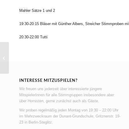
Mahler Sätze 1 und 2
19:30-20:15 Bläser mit Günther Albers, Streicher Stimmproben mi
20:30-22:00 Tutti
Probe für Frühjahrskonzert 2025
INTERESSE MITZUSPIELEN?
Wir freuen uns jederzeit über interessierte jüngere
MitspielerInnen für alle Stimmgruppen insbesondere aber
über Hornisten, gerne zunächst auch als Gäste.
Wir proben regelmäßig jeden Montag von 19:30 – 22:00 Uhr
im Mehrzweckraum der Dunant-Grundschule, Gritznerstr. 19-
23 in Berlin-Steglitz.