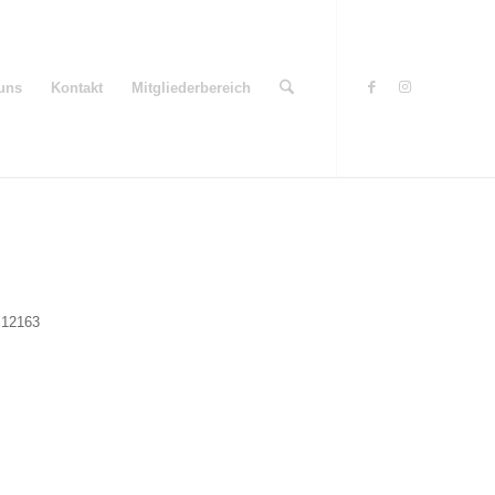
uns
Kontakt
Mitgliederbereich
, 12163
Office 365
Outlook Live