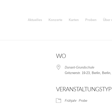
Aktuelles
Konzerte
Karten
Proben
Über 
WO
Dunant-Grundschule
Gritznerstr. 19-23, Berlin, Berlin
VERANSTALTUNGSTYP
der
iCalendar
Frühjahr
Probe