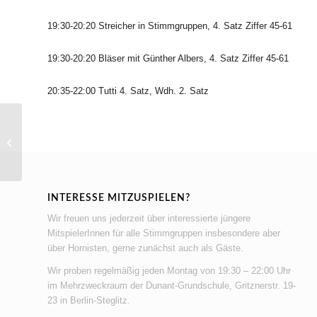
19:30-20:20 Streicher in Stimmgruppen, 4. Satz Ziffer 45-61
19:30-20:20 Bläser mit Günther Albers, 4. Satz Ziffer 45-61
20:35-22:00 Tutti 4. Satz, Wdh. 2. Satz
Probe für Frühjahrskonzert 2025
INTERESSE MITZUSPIELEN?
Wir freuen uns jederzeit über interessierte jüngere
MitspielerInnen für alle Stimmgruppen insbesondere aber
über Hornisten, gerne zunächst auch als Gäste.
Wir proben regelmäßig jeden Montag von 19:30 – 22:00 Uhr
im Mehrzweckraum der Dunant-Grundschule, Gritznerstr. 19-
23 in Berlin-Steglitz.