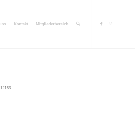
uns
Kontakt
Mitgliederbereich
, 12163
Office 365
Outlook Live