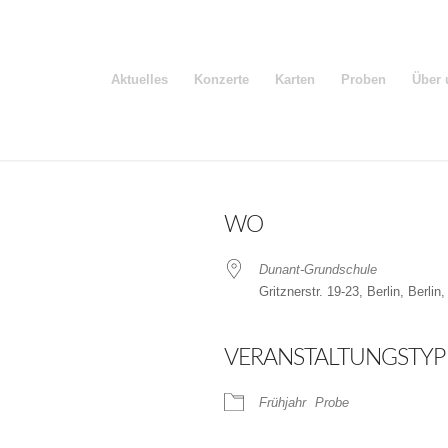
Aktuelles
Konzerte
Karten
Proben
Über 
WO
Dunant-Grundschule
Gritznerstr. 19-23, Berlin, Berlin
VERANSTALTUNGSTYP
der
iCalendar
Frühjahr
Probe