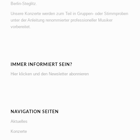
Berlin-Steglitz.
Unsere Konzerte werden zum Teil in Gruppen- oder Stimmproben
unter der Anleitung renommierter professioneller Musiker
vorbereitet.
IMMER INFORMIERT SEIN?
Hier klicken und den Newsletter abonnieren
NAVIGATION SEITEN
Aktuelles
Konzerte