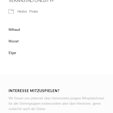
VERANSTALTUNGSTYP
Herbst
Probe
Milhaud
Mozart
Elgar
INTERESSE MITZUSPIELEN?
Wir freuen uns jederzeit über interessierte jüngere MitspielerInnen
für alle Stimmgruppen insbesondere aber über Hornisten, gerne
zunächst auch als Gäste.