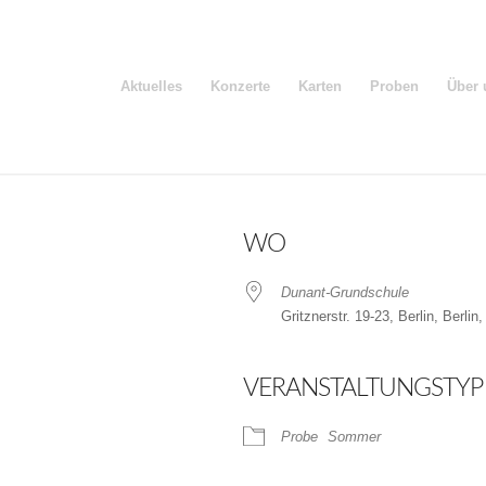
Aktuelles
Konzerte
Karten
Proben
Über 
WO
Dunant-Grundschule
Gritznerstr. 19-23, Berlin, Berlin
VERANSTALTUNGSTYP
der
iCalendar
Probe
Sommer