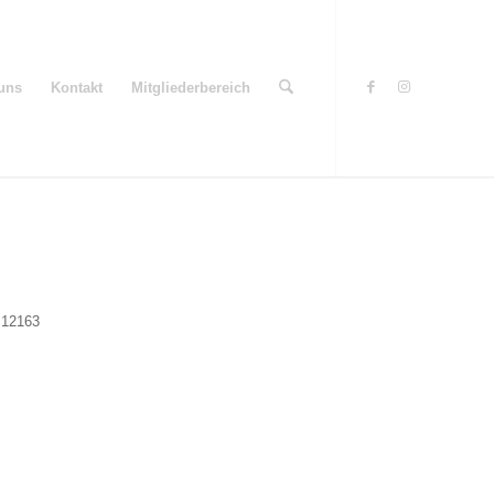
uns
Kontakt
Mitgliederbereich
, 12163
Office 365
Outlook Live