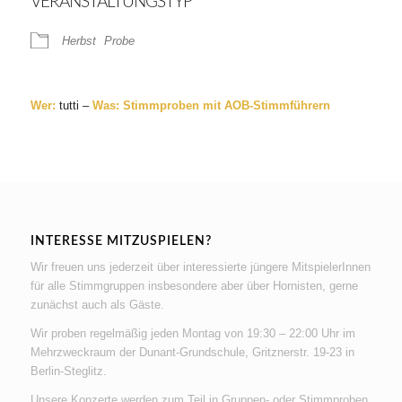
VERANSTALTUNGSTYP
Herbst
Probe
Wer:
tutti –
Was: Stimmproben mit AOB-Stimmführern
INTERESSE MITZUSPIELEN?
Wir freuen uns jederzeit über interessierte jüngere MitspielerInnen
für alle Stimmgruppen insbesondere aber über Hornisten, gerne
zunächst auch als Gäste.
Wir proben regelmäßig jeden Montag von 19:30 – 22:00 Uhr im
Mehrzweckraum der Dunant-Grundschule, Gritznerstr. 19-23 in
Berlin-Steglitz.
Unsere Konzerte werden zum Teil in Gruppen- oder Stimmproben