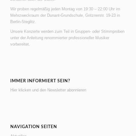
Wir proben regelmäßig jeden Montag von 19:30 – 22:00 Uhr im
Mehrzweckraum der Dunant-Grundschule, Gritznerstr. 19-23 in
Berlin-Steglitz.
Unsere Konzerte werden zum Teil in Gruppen- oder Stimmproben
unter der Anleitung renommierter professioneller Musiker
vorbereitet.
IMMER INFORMIERT SEIN?
Hier klicken und den Newsletter abonnieren
NAVIGATION SEITEN