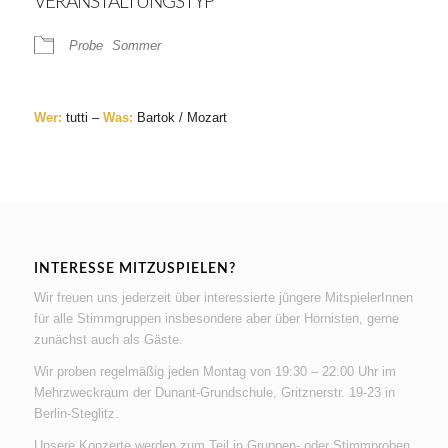
VERANSTALTUNGSTYP
Probe
Sommer
Wer:
tutti –
Was:
Bartok / Mozart
INTERESSE MITZUSPIELEN?
Wir freuen uns jederzeit über interessierte jüngere MitspielerInnen
für alle Stimmgruppen insbesondere aber über Hornisten, gerne
zunächst auch als Gäste.
Wir proben regelmäßig jeden Montag von 19:30 – 22:00 Uhr im
Mehrzweckraum der Dunant-Grundschule, Gritznerstr. 19-23 in
Berlin-Steglitz.
Unsere Konzerte werden zum Teil in Gruppen- oder Stimmproben