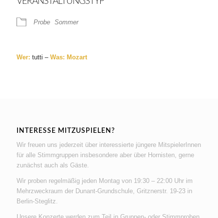
VERANSTALTUNGSTYP
Probe
Sommer
Wer:
tutti –
Was: Mozart
INTERESSE MITZUSPIELEN?
Wir freuen uns jederzeit über interessierte jüngere MitspielerInnen
für alle Stimmgruppen insbesondere aber über Hornisten, gerne
zunächst auch als Gäste.
Wir proben regelmäßig jeden Montag von 19:30 – 22:00 Uhr im
Mehrzweckraum der Dunant-Grundschule, Gritznerstr. 19-23 in
Berlin-Steglitz.
Unsere Konzerte werden zum Teil in Gruppen- oder Stimmproben