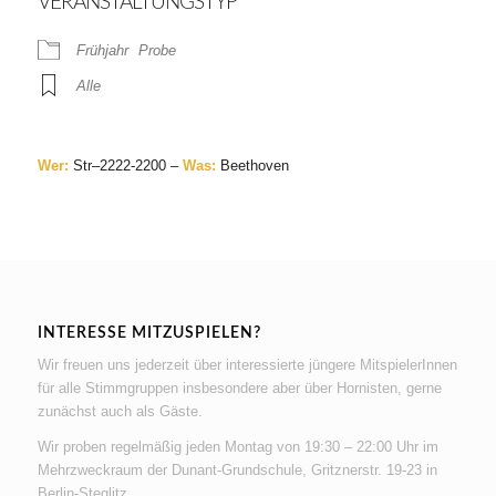
VERANSTALTUNGSTYP
Frühjahr
Probe
Alle
Wer:
St
r
–
2222-2200
–
Was:
Beethoven
INTERESSE MITZUSPIELEN?
Wir freuen uns jederzeit über interessierte jüngere MitspielerInnen
für alle Stimmgruppen insbesondere aber über Hornisten, gerne
zunächst auch als Gäste.
Wir proben regelmäßig jeden Montag von 19:30 – 22:00 Uhr im
Mehrzweckraum der Dunant-Grundschule, Gritznerstr. 19-23 in
Berlin-Steglitz.