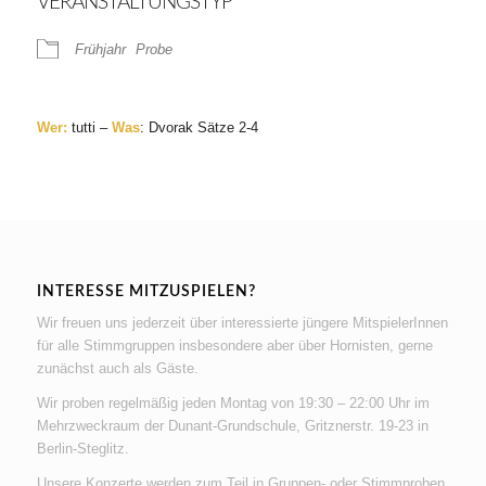
VERANSTALTUNGSTYP
Frühjahr
Probe
Wer:
tutti –
Was
: Dvorak Sätze 2-4
INTERESSE MITZUSPIELEN?
Wir freuen uns jederzeit über interessierte jüngere MitspielerInnen
für alle Stimmgruppen insbesondere aber über Hornisten, gerne
zunächst auch als Gäste.
Wir proben regelmäßig jeden Montag von 19:30 – 22:00 Uhr im
Mehrzweckraum der Dunant-Grundschule, Gritznerstr. 19-23 in
Berlin-Steglitz.
Unsere Konzerte werden zum Teil in Gruppen- oder Stimmproben