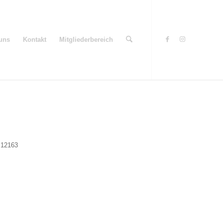
uns
Kontakt
Mitgliederbereich
, 12163
Office 365
Outlook Live