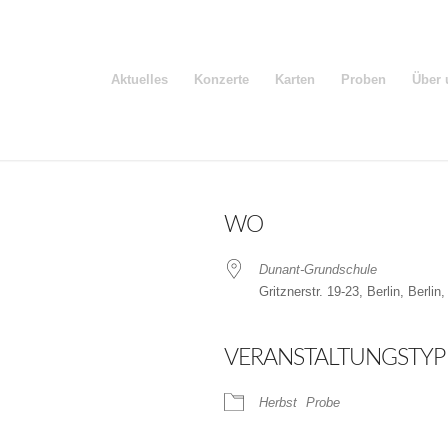
Aktuelles
Konzerte
Karten
Proben
Über 
WO
Dunant-Grundschule
Gritznerstr. 19-23, Berlin, Berlin
VERANSTALTUNGSTYP
der
iCalendar
Herbst
Probe