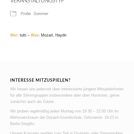
VERANSTALTUNGSTYP
Probe
Sommer
Wer:
tutti –
Was:
Mozart, Haydn
INTERESSE MITZUSPIELEN?
Wir freuen uns jederzeit über interessierte jüngere MitspielerInnen
für alle Stimmgruppen insbesondere aber über Hornisten, gerne
zunächst auch als Gäste.
Wir proben regelmäßig jeden Montag von 19:30 – 22:00 Uhr im
Mehrzweckraum der Dunant-Grundschule, Gritznerstr. 19-23 in
Berlin-Steglitz.
Unsere Konzerte werden zum Teil in Gruppen- oder Stimmproben