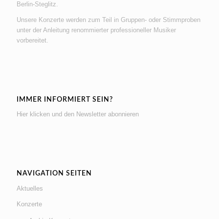
Berlin-Steglitz.
Unsere Konzerte werden zum Teil in Gruppen- oder Stimmproben
unter der Anleitung renommierter professioneller Musiker
vorbereitet.
IMMER INFORMIERT SEIN?
Hier klicken und den Newsletter abonnieren
NAVIGATION SEITEN
Aktuelles
Konzerte