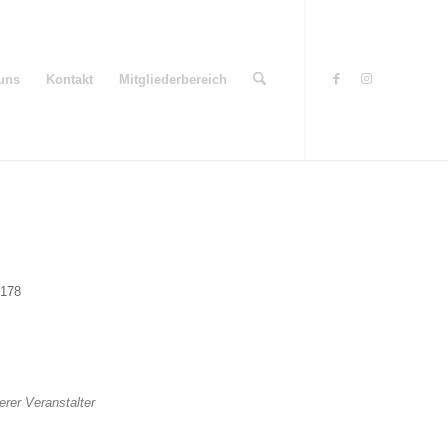
uns
Kontakt
Mitgliederbereich
0178
Office 365
Outlook Live
erer Veranstalter