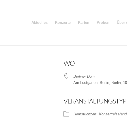
Aktuelles
Konzerte
Karten
Proben
Über 
WO
Berliner Dom
Am Lustgarten, Berlin, Berlin, 1
VERANSTALTUNGSTYP
der
iCalendar
Herbstkonzert
Konzertreise/and