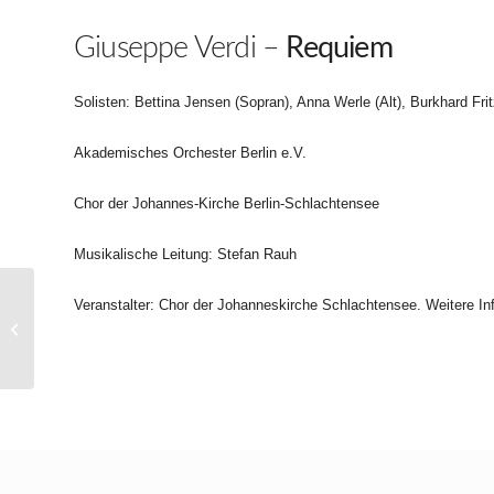
Giuseppe Verdi –
Requiem
Solisten: Bettina Jensen (Sopran), Anna Werle (Alt), Burkhard Fri
Akademisches Orchester Berlin e.V.
Chor der Johannes-Kirche Berlin-Schlachtensee
Musikalische Leitung: Stefan Rauh
Veranstalter: Chor der Johanneskirche Schlachtensee. Weitere I
Herbstkonzert 2015 des AOB e.V.