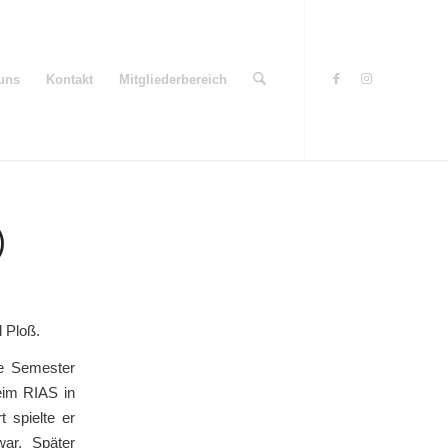
uns
Kontakt
Mitgliederbereich
)
d Ploß.
ge Semester
eim RIAS in
 spielte er
war. Später