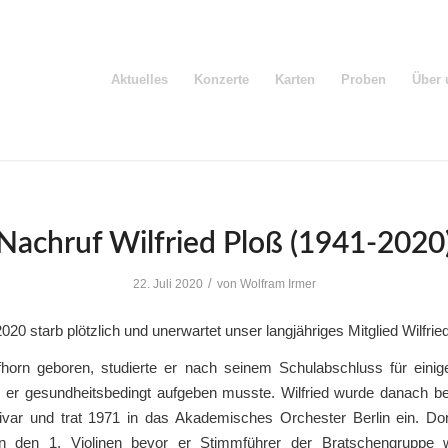
Aktuelles
Konzerte
Karten
Proben
Über 
Nachruf Wilfried Ploß (1941-2020
/
22. Juli 2020
von
Wolfram Irmer
2020 starb plötzlich und unerwartet unser langjähriges Mitglied Wilfrie
fhorn geboren, studierte er nach seinem Schulabschluss für eini
 er gesundheitsbedingt aufgeben musste. Wilfried wurde danach b
hivar und trat 1971 in das Akademisches Orchester Berlin ein. Dort
n den 1. Violinen bevor er Stimmführer der Bratschengruppe 