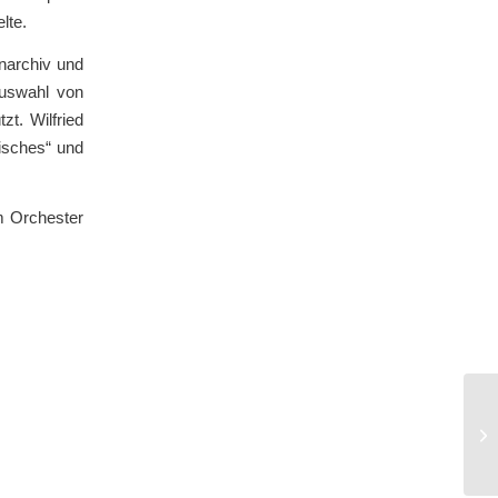
lte.
enarchiv und
Auswahl von
zt. Wilfried
tisches“ und
im Orchester
En