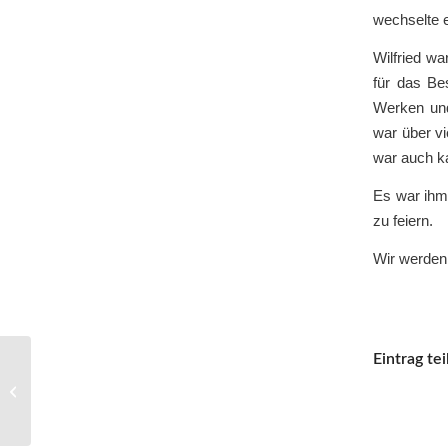
wechselte e
Wilfried wa
für das Be
Werken und 
war über vi
war auch k
Es war ihm 
zu feiern.
Wir werden
Eintrag tei
Sommerpause!?