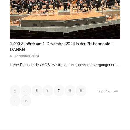
1.400 Zuhörer am 1. Dezember 2024 in der Philharmonie –
DANKE!!!
4. Dezember 2024
Liebe Freunde des AOB, wir freuen uns, dass am vergangenen…
«
‹
5
6
7
8
9
Seite 7 von 44
›
»