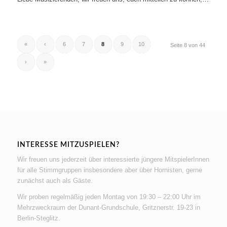
«
‹
6
7
8
9
10
Seite 8 von 44
›
»
INTERESSE MITZUSPIELEN?
Wir freuen uns jederzeit über interessierte jüngere MitspielerInnen
für alle Stimmgruppen insbesondere aber über Hornisten, gerne
zunächst auch als Gäste.
Wir proben regelmäßig jeden Montag von 19:30 – 22:00 Uhr im
Mehrzweckraum der Dunant-Grundschule, Gritznerstr. 19-23 in
Berlin-Steglitz.