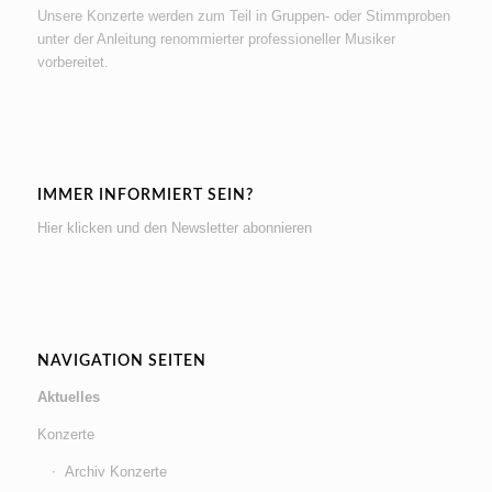
Unsere Konzerte werden zum Teil in Gruppen- oder Stimmproben
unter der Anleitung renommierter professioneller Musiker
vorbereitet.
IMMER INFORMIERT SEIN?
Hier klicken und den Newsletter abonnieren
NAVIGATION SEITEN
Aktuelles
Konzerte
Archiv Konzerte